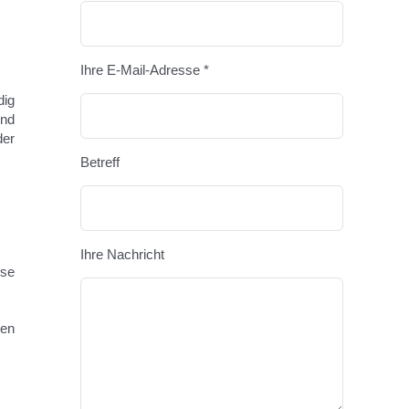
Bitte lasse
Ihre E-Mail-Adresse *
dig
und
der
Betreff
Ihre Nachricht
ese
ten