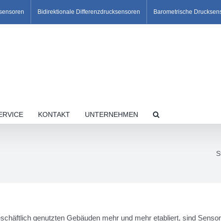
ksensoren
Bidirektionale Differenzdrucksensoren
Barometrische Drucksen
ERVICE
KONTAKT
UNTERNEHMEN
S
geschäftlich genutzten Gebäuden mehr und mehr etabliert, sind Senso