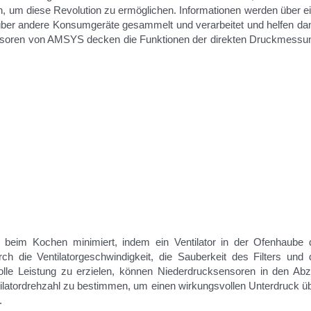
nen, um diese Revolution zu ermög­lichen. Informationen werden über e
über andere Konsumgeräte gesammelt und verarbeitet und helfen da
ensoren von AMSYS decken die Funktionen der direkten Druckmessu
 beim Kochen minimiert, indem ein Ventilator in der Ofenhaube 
ch die Ventilatorgeschwindigkeit, die Sauberkeit des Filters und 
e Leistung zu erzielen, können Niederdrucksensoren in den Ab
entilatordrehzahl zu bestimmen, um einen wirkungsvollen Unterdruck ü
.