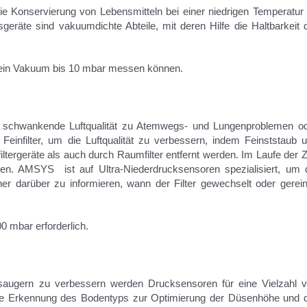
 Konservierung von Lebens­mitteln bei einer niedrigen Temperatur
sgeräte sind vakuumdichte Abteile, mit deren Hilfe die Haltbarkeit 
 ein Vakuum bis 10 mbar messen können.
rk schwankende Luftqualität zu Atemwegs- und Lungenproblemen o
n Feinfilter, um die Luftqualität zu verbessern, indem Feinststaub 
ltergeräte als auch durch Raumfilter entfernt werden. Im Laufe der Z
en. AMSYS ist auf Ultra-Niederdrucksensoren spezialisiert, um 
er darüber zu informieren, wann der Filter gewechselt oder gerein
0 mbar erforderlich.
bsaugern zu verbessern werden Drucksensoren für eine Vielzahl 
die Erkennung des Bodentyps zur Optimierung der Düsenhöhe und 