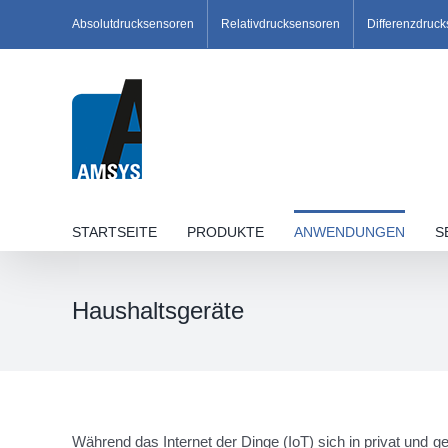
Skip
Absolutdrucksensoren
Relativdrucksensoren
Differenzdruc
to
content
STARTSEITE
PRODUKTE
ANWENDUNGEN
S
Haushaltsgeräte
Während das Internet der Dinge (IoT) sich in privat und 