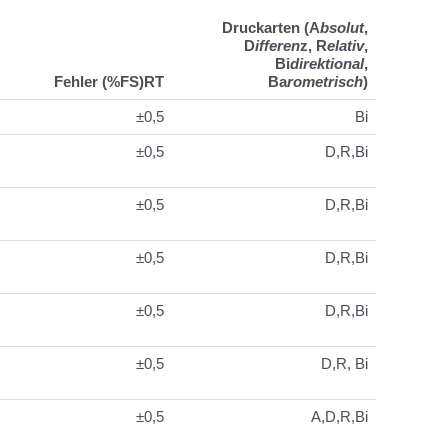
Druckarten (
A
bsolut
,
D
ifferen
z,
R
elativ
,
Bi
direktional
,
Fehler (%FS)RT
Ba
rometrisch
)
±0,5
Bi
±0,5
D,R,Bi
±0,5
D,R,Bi
±0,5
D,R,Bi
±0,5
D,R,Bi
±0,5
D,R, Bi
±0,5
A,D,R,Bi