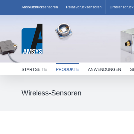
Skip
Absolutdrucksensoren
Relativdrucksensoren
Differenzdruc
to
content
STARTSEITE
PRODUKTE
ANWENDUNGEN
S
Wireless-Sensoren