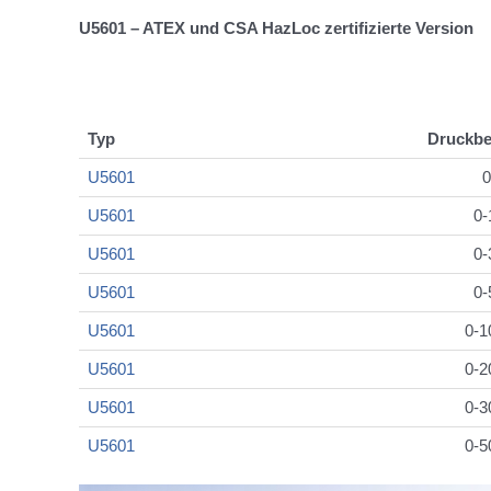
U5601 – ATEX und CSA HazLoc zertifizierte Version
Typ
Druckbe
U5601
0
U5601
0-
U5601
0-
U5601
0-
U5601
0-1
U5601
0-2
U5601
0-3
U5601
0-5