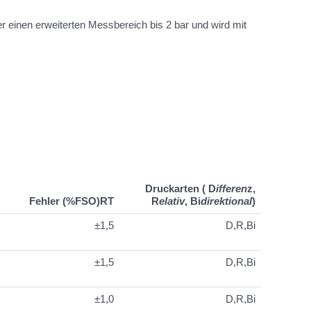
r einen erweiterten Messbereich bis 2 bar und wird mit
Druckarten (
D
ifferen
z,
Fehler (%FSO)RT
R
elativ
,
Bi
direktional
)
±1,5
D,R,Bi
±1,5
D,R,Bi
±1,0
D,R,Bi