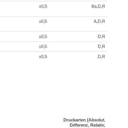
±0,5
Ba,D,R
±0,5
A,D,R
±0,5
D,R
±0,5
D,R
±0,5
D,R
Druckarten (
A
bsolut
,
D
ifferen
z,
R
elativ
,