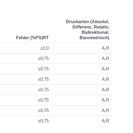
Druckarten (
A
bsolut
,
D
ifferen
z,
R
elativ
,
Bi
direktional
,
Fehler (%FS)RT
Ba
rometrisch
)
±1,0
A,R
±0,75
A,R
±0,75
A,R
±0,75
A,R
±0,75
A,R
±0,75
A,R
±0,75
A,R
±0,75
A,R