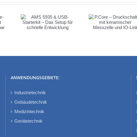
P.Core –
& USB-
Druckschalter mit
– Das
keramischer
hnelle
Messzelle und IO-
ung
Link
ANWENDUNGSGEBIETE:
Industrietechnik
Gebäudetechnik
Medizintechnik
Gerätetechnik