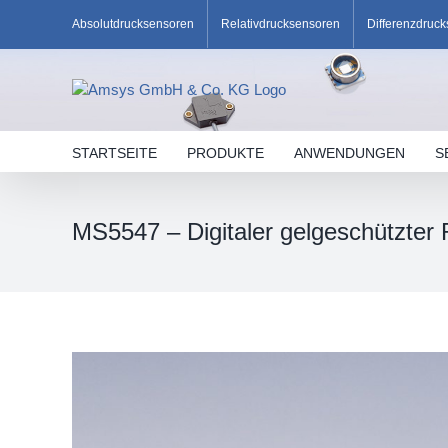
Skip
Absolutdrucksensoren
Relativdrucksensoren
Differenzdruc
to
content
STARTSEITE
PRODUKTE
ANWENDUNGEN
S
MS5547 – Digitaler gelgeschützter 
Zeige
grösseres
Bild