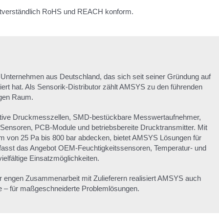
bstverständlich RoHS und REACH konform.
Unternehmen aus Deutschland, das sich seit seiner Gründung auf
iert hat. Als Sensorik-Distributor zählt AMSYS zu den führenden
igen Raum.
stive Druckmesszellen, SMD-bestückbare Messwertaufnehmer,
Sensoren, PCB-Module und betriebsbereite Drucktransmitter. Mit
m von 25 Pa bis 800 bar abdecken, bietet AMSYS Lösungen für
fasst das Angebot OEM-Feuchtigkeitssensoren, Temperatur- und
elfältige Einsatzmöglichkeiten.
er engen Zusammenarbeit mit Zulieferern realisiert AMSYS auch
e – für maßgeschneiderte Problemlösungen.