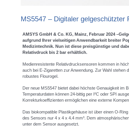
MS5547 – Digitaler gelgeschützter 
AMSYS GmbH & Co. KG, Mainz, Februar 2024 –Gelge
aufgrund Ihrer vielseitigen Anwendbarkeit breiter Pop
Medizintechnik. Nun ist diese preisgünstige und dabe
Relativdruck bis 2 bar erhältlich.
Medienresistente Relativdrucksensoren kommen in höchst
auch bei E-Zigaretten zur Anwendung. Zur Wahl stehen d
robustes Flourogel.
Der neue MS5547 bietet dabei höchste Genauigkeit im Be
Temperaturdaten können 24-bittig per I²C oder SPI ausg
Korrekturkoeffizienten ermöglichen eine externe Kompens
Das biokompatible Plastikgehäuse ist über einen O-Ring
des Sensors nur 4 x 4 x 4.4 mm³. Dem atmosphärischen 
unter dem Sensor ausgesetzt.