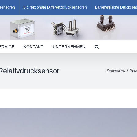
ksensoren
Bidirektionale Differenzdrucksensoren
Barometrische Drucksen
ERVICE
KONTAKT
UNTERNEHMEN
Relativdrucksensor
Startseite
Pre