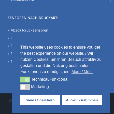
SENSOREN NACH DRUCKART:
Absolutdrucksensoren
Relativdrucksensoren
Differenzdrucksensoren
This website uses cookies to ensure you get
the best experience on our website. / Wir
Bidirektionale Differenzdrucksensoren
nutzen Cookies, um Ihren Besuch attraktiv zu
Barometrische Drucksensoren
gestalten und die Nutzung bestimmter
Funktionen zu ermöglichen.
More / Mehr
Technical/Funktional
Technical/Funktional
Marketing
Marketing
Save / Speichern
Allow / Zustimmen
© AMSYS GmbH & Co. KG • An der Fahrt 4 • 55124 Mainz • Tel:
+49 6131 469875-0 |
AGB
•
DATENSCHUTZ
•
IMPRESSUM
•
KONTAKT