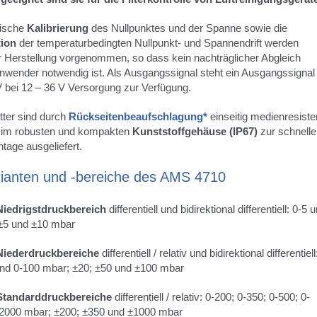
nische
Kalibrierung
des Nullpunktes und der Spanne sowie die
ion
der temperaturbedingten Nullpunkt- und Spannendrift werden
 Herstellung vorgenommen, so dass kein nachträglicher Abgleich
nwender notwendig ist. Als Ausgangssignal steht ein Ausgangssignal
V bei 12 – 36 V Versorgung zur Verfügung.
tter sind durch
Rückseitenbeaufschlagung*
einseitig medienresiste
 im robusten und kompakten
Kunststoffgehäuse (IP67)
zur schnelle
age ausgeliefert.
ianten und -bereiche des AMS 4710
Niedrigstdruckbereich
differentiell und bidirektional differentiell: 0-5 
±5 und ±10 mbar
Niederdruckbereiche
differentiell / relativ und bidirektional differentiell
und 0-100 mbar; ±20; ±50 und ±100 mbar
Standarddruckbereiche
differentiell / relativ: 0-200; 0-350; 0-500; 0-
2000 mbar; ±200; ±350 und ±1000 mbar