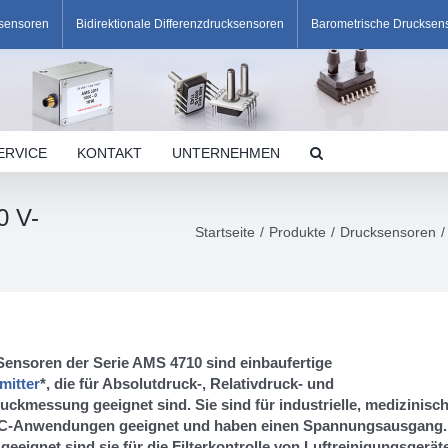
ksensoren
Bidirektionale Differenzdrucksensoren
Barometrische Drucksen
ERVICE
KONTAKT
UNTERNEHMEN
0 V-
Startseite
Produkte
Drucksensoren
Sensoren der Serie AMS 4710 sind einbaufertige
mitter
*, die für Absolutdruck-, Relativdruck- und
uckmessung geeignet sind. Sie sind für industrielle, medizinisc
C-Anwendungen geeignet und haben einen Spannungsausgang.
eeignet sind sie für die Filterkontrolle von Luftreinigungsgerät