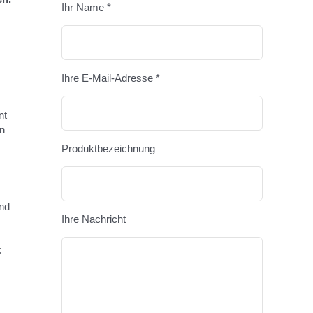
Ihr Name *
Bitte lasse 
Ihre E-Mail-Adresse *
nt
n
Produktbezeichnung
und
Ihre Nachricht
: