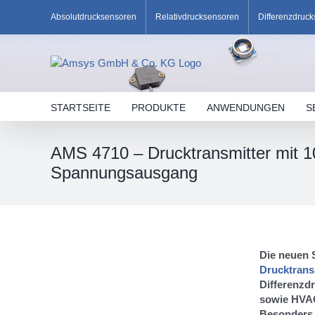
Skip
Absolutdrucksensoren
Relativdrucksensoren
Differenzdruc
to
content
STARTSEITE
PRODUKTE
ANWENDUNGEN
S
AMS 4710 – Drucktransmitter mit 1
Spannungsausgang
Die neuen 
Drucktrans
Differenzdr
sowie HVA
Besonders g