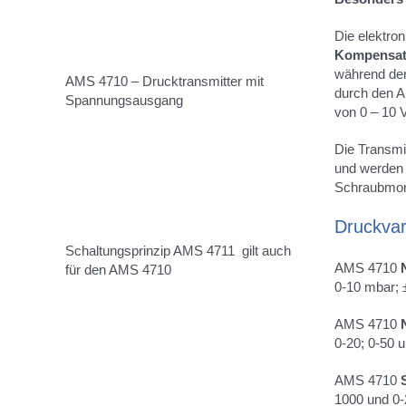
Die elektro
Kompensat
während der
AMS 4710 – Drucktransmitter mit
durch den A
Spannungsausgang
von 0 – 10 
Die Transmi
und werden
Schraubmont
Druckvar
Schaltungsprinzip AMS 4711 gilt auch
AMS 4710
für den AMS 4710
0-10 mbar; 
AMS 4710
0-20; 0-50 
AMS 4710
1000 und 0-