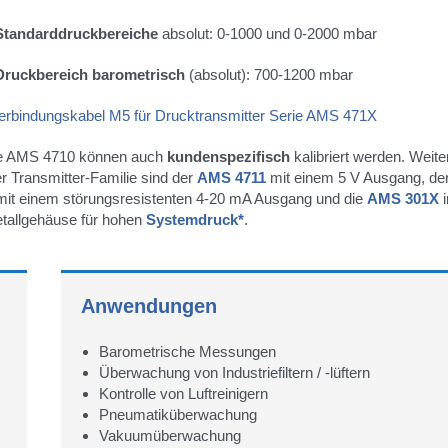
Standarddruckbereiche
absolut: 0-1000 und 0-2000 mbar
Druckbereich
barometrisch
(absolut): 700-1200 mbar
erbindungskabel M5 für Drucktransmitter Serie AMS 471X
ie AMS 4710 können auch
kundenspezifisch
kalibriert werden. Weite
r Transmitter-Familie sind der
AMS 4711
mit einem 5 V Ausgang, de
it einem störungsresistenten 4-20 mA Ausgang und die
AMS 301X
tallgehäuse für hohen
Systemdruck*
.
Anwendungen
Barometrische Messungen
Überwachung von Industriefiltern / -lüftern
Kontrolle von Luftreinigern
Pneumatiküberwachung
Vakuumüberwachung