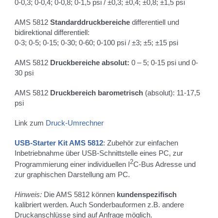
0-0,3; 0-0,4; 0-0,8; 0-1,5 psi / ±0,3; ±0,4; ±0,8; ±1,5 psi
AMS 5812
Standarddruckbereiche
differentiell und
bidirektional differentiell:
0-3; 0-5; 0-15; 0-30; 0-60; 0-100 psi / ±3; ±5; ±15 psi
AMS 5812
Druckbereiche absolut:
0 – 5; 0-15 psi und 0-
30 psi
AMS 5812
Druckbereich barometrisch
(absolut): 11-17,5
psi
Link zum
Druck-Umrechner
USB-Starter Kit AMS 5812
: Zubehör zur einfachen
Inbetriebnahme über USB-Schnittstelle eines PC, zur
2
Programmierung einer individuellen I
C-Bus Adresse und
zur graphischen Darstellung am PC.
Hinweis:
Die AMS 5812 können
kundenspezifisch
kalibriert werden. Auch Sonderbauformen z.B. andere
Druckanschlüsse sind auf Anfrage möglich.