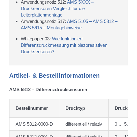
Anwendungsnotiz 512:
AMS 5XXX –
Drucksensoren Vergleich für die
Leiterplattenmontage
Anwendungsnotiz 517:
AMS 5105 – AMS 5812 –
AMS 5915 – Montagehinweise
Whitepaper 03:
Wie funktioniert
Differenzdruckmessung mit piezoresistiven
Drucksensoren?
Artikel- & Bestellinformationen
AMS 5812 – Differenzdrucksensoren
Bestellnummer
Drucktyp
Druckbere
AMS 5812-0000-D
differentiell / relativ
0 … 5.17 
AMS 5812-0001-D
differentiell / relativ
0 … 10.34