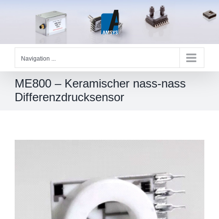
Skip
to
content
Navigation ...
ME800 – Keramischer nass-nass
Differenzdrucksensor