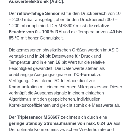
Auswerteelektronik (ASIC).
Der
reflow-fähige Sensor
ist für den Druckbereich von 10
– 2.000 mbar ausgelegt, aber für den Druckbereich 300 –
1.200 mbar optimiert. Der MS8607 misst die
relative
Feuchte von 0 – 100 % RH
und die Temperatur von
-40 bis
85 °C
mit hoher Genauigkeit.
Die gemessenen physikalischen Größen werden im ASIC
verstärkt und in
24 bit
Datenwerte für Druck und
Temperatur und in einen
16 bit
Wert für die relative
Feuchtigkeit gewandelt. Die Datenwerte stehen als
unabhängige Ausgangssignale im
I²C-Format
zur
Verfügung. Das interne I²C-Interface dient zur
Kommunikation mit einem externen Mikroprozessor. Dieser
verknüpft die Ausgangssignale in einem einfachen
Algorithmus mit den gespeicherten, individuellen
Korrekturkoeffizienten und gleicht somit die Messwerte ab.
Der
Triplesensor MS8607
zeichnet sich durch eine
geringe Standby Stromaufnahme von max. 0,24 μA
aus.
Der optimale Kompromiss zwischen Wiederholrate und