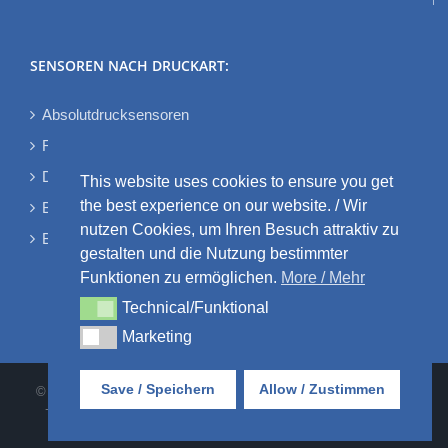
SENSOREN NACH DRUCKART:
Absolutdrucksensoren
Relativdrucksensoren
Differenzdrucksensoren
This website uses cookies to ensure you get
the best experience on our website. / Wir
Bidirektionale Differenzdrucksensoren
nutzen Cookies, um Ihren Besuch attraktiv zu
Barometrische Drucksensoren
gestalten und die Nutzung bestimmter
Funktionen zu ermöglichen.
More / Mehr
Technical/Funktional
Technical/Funktional
Marketing
Marketing
Save / Speichern
Allow / Zustimmen
© AMSYS GmbH & Co. KG • An der Fahrt 4 • 55124 Mainz • Tel:
+49 6131 469875-0 |
AGB
•
DATENSCHUTZ
•
IMPRESSUM
•
KONTAKT