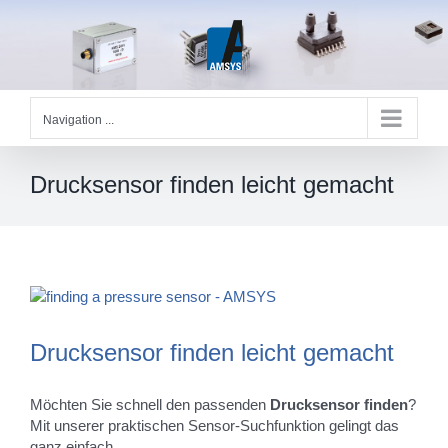
Skip
to
content
Navigation ...
Drucksensor finden leicht gemacht
Zeige
grösseres
Bild
Drucksensor finden leicht gemacht
Möchten Sie schnell den passenden
Drucksensor finden
?
Mit unserer praktischen Sensor-Suchfunktion gelingt das
ganz einfach.