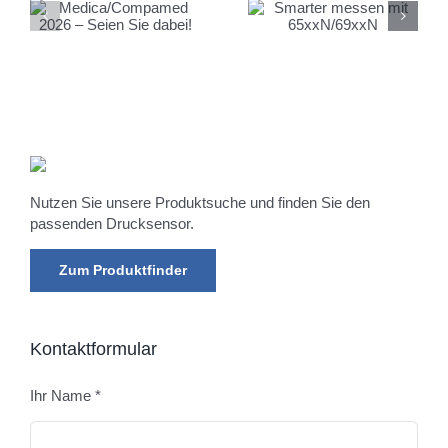
d
Besuchen Sie
Smarter messen mit
AMSYS auf der
65xxN/69xxN
electronica 2026!
Nutzen Sie unsere Produktsuche und finden Sie den
passenden Drucksensor.
Zum Produktfinder
Kontaktformular
Ihr Name *
Bitte