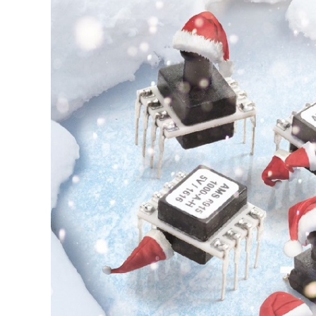
grösseres
Bild