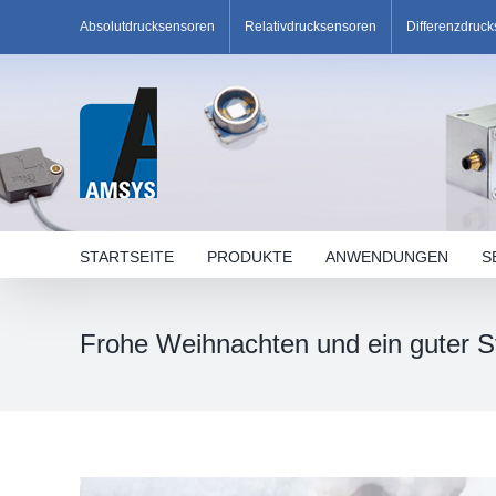
Skip
Absolutdrucksensoren
Relativdrucksensoren
Differenzdruc
to
content
STARTSEITE
PRODUKTE
ANWENDUNGEN
S
Frohe Weihnachten und ein guter St
Zeige