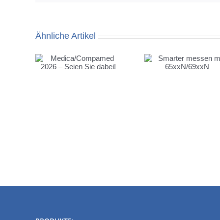
Ähnliche Artikel
mpamed
Besuchen
Smarter messen mit
en Sie
AMSYS auf
65xxN/69xxN
!
electronica