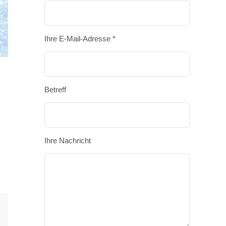
Bitte lasse
Ihre E-Mail-Adresse *
Betreff
Ihre Nachricht
E-
Mail