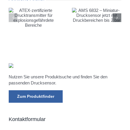
AMS 6832 –
AMS 5935 & USB-
Miniatur-
Starterkit – Das
ür
Drucksensor jetzt mit
Setup für schnelle
ete
Druckbereichen bis
Entwicklung
2 bar
Nutzen Sie unsere Produktsuche und finden Sie den
passenden Drucksensor.
Zum Produktfinder
Kontaktformular