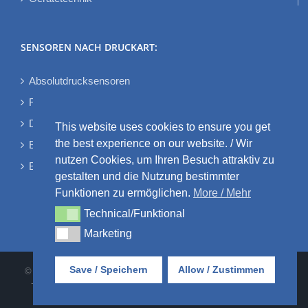
SENSOREN NACH DRUCKART:
Absolutdrucksensoren
Relativdrucksensoren
Differenzdrucksensoren
This website uses cookies to ensure you get
the best experience on our website. / Wir
Bidirektionale Differenzdrucksensoren
nutzen Cookies, um Ihren Besuch attraktiv zu
Barometrische Drucksensoren
gestalten und die Nutzung bestimmter
Funktionen zu ermöglichen.
More / Mehr
Technical/Funktional
Technical/Funktional
Marketing
Marketing
Save / Speichern
Allow / Zustimmen
© AMSYS GmbH & Co. KG • An der Fahrt 4 • 55124 Mainz • Tel:
+49 6131 469875-0 |
AGB
•
DATENSCHUTZ
•
IMPRESSUM
•
KONTAKT