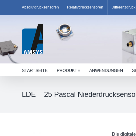
Skip
Absolutdrucksensoren
Relativdrucksensoren
Differenzdruc
to
content
STARTSEITE
PRODUKTE
ANWENDUNGEN
S
LDE – 25 Pascal Niederdrucksenso
Die digita