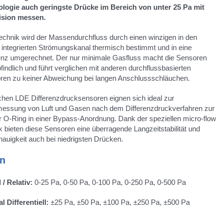
ologie auch geringste Drücke im Bereich von unter 25 Pa mit
ision messen.
Technik wird der Massendurchfluss durch einen winzigen in den
p integrierten Strömungskanal thermisch bestimmt und in eine
enz umgerechnet. Der nur minimale Gasfluss macht die Sensoren
indlich und führt verglichen mit anderen durchflussbasierten
en zu keiner Abweichung bei langen Anschlussschläuchen.
achen LDE Differenzdrucksensoren eignen sich ideal zur
essung von Luft und Gasen nach dem Differenzdruckverfahren zur
 O-Ring in einer Bypass-Anordnung. Dank der speziellen micro-flow
 bieten diese Sensoren eine überragende Langzeitstabilität und
auigkeit auch bei niedrigsten Drücken.
en
 / Relativ:
0-25 Pa, 0-50 Pa, 0-100 Pa, 0-250 Pa, 0-500 Pa
l Differentiell:
±25 Pa, ±50 Pa, ±100 Pa, ±250 Pa, ±500 Pa