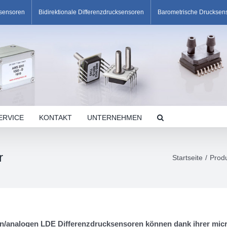
ksensoren
Bidirektionale Differenzdrucksensoren
Barometrische Drucksen
ERVICE
KONTAKT
UNTERNEHMEN
r
Startseite
Prod
len/analogen LDE Differenzdrucksensoren können dank ihrer mic