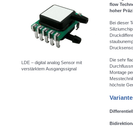
flow Techn
hoher Präz
Bei dieser 
Siliziumchi
Druckdiffer
staubunempf
Drucksensor
Die sehr fl
LDE – digital analog Sensor mit
Durchflussm
verstärktem Ausgangssignal
Montage per
Messtechnik
höchste Gen
Variant
Differentiell
Bidirektiona