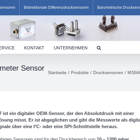
ksensoren
Bidirektionale Differenzdrucksensoren
Barometrische Drucksen
ERVICE
KONTAKT
UNTERNEHMEN
ometer Sensor
Startseite
Produkte
Drucksensoren
MS560
ist ein digitaler OEM-Sensor, der den Absolutdruck mit einer
sung misst. Er ist abgeglichen und gibt die Messwerte als digit
ale über eine I²C- oder eine SPI-Schnittstelle heraus.
fähigen Sensoren sind für den Druckbereich von
10 – 1200 mbar