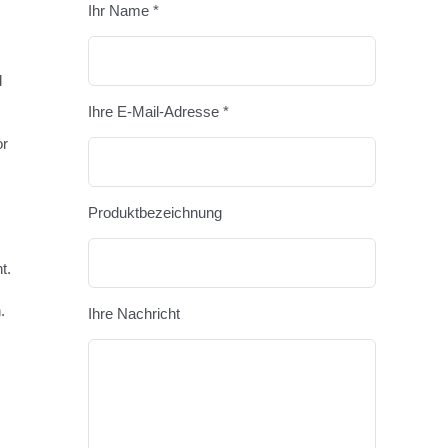
Ihr Name *
Bitte lasse
d
Ihre E-Mail-Adresse *
or
Produktbezeichnung
t.
.
Ihre Nachricht