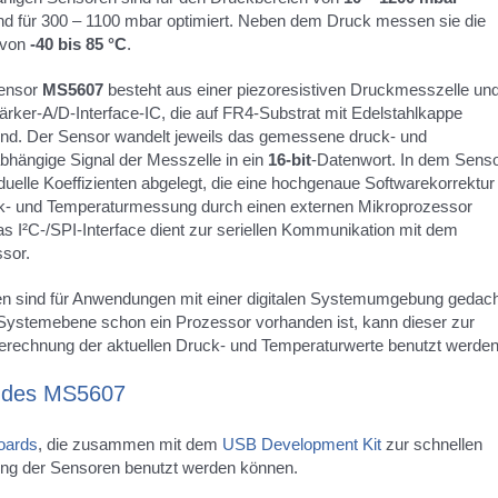
nd für 300 – 1100 mbar optimiert. Neben dem Druck messen sie die
 von
-40 bis 85 °C
.
ensor
MS5607
besteht aus einer piezoresistiven Druckmesszelle un
ärker-A/D-Interface-IC, die auf FR4-Substrat mit Edelstahlkappe
ind. Der Sensor wandelt jeweils das gemessene druck- und
bhängige Signal der Messzelle in ein
16-bit
-Datenwort. In dem Sens
iduelle Koeffizienten abgelegt, die eine hochgenaue Softwarekorrektur
ck- und Temperaturmessung durch einen externen Mikroprozessor
as I²C-/SPI-Interface dient zur seriellen Kommunikation mit dem
sor.
n sind für Anwendungen mit einer digitalen Systemumgebung gedach
 Systemebene schon ein Prozessor vorhanden ist, kann dieser zur
erechnung der aktuellen Druck- und Temperaturwerte benutzt werden
 des MS5607
oards
, die zusammen mit dem
USB Development Kit
zur schnellen
ung der Sensoren benutzt werden können.