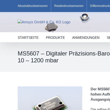
Skip
Absolutdrucksensoren
Relativdrucksensoren
Differenzdruc
to
content
STARTSEITE
PRODUKTE
ANWENDUNGEN
S
MS5607 – Digitaler Präzisions-Bar
10 – 1200 mbar
Der MS5607 
hohen Auflö
Ausgangsign
Die reflow-