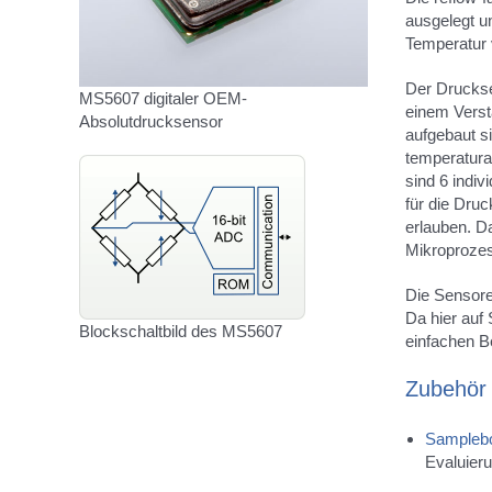
ausgelegt u
Temperatur
Der Drucks
MS5607 digitaler OEM-
einem Verst
Absolutdrucksensor
aufgebaut s
temperatura
sind 6 indiv
für die Dru
erlauben. D
Mikroprozes
Die Sensore
Da hier auf
Blockschaltbild des MS5607
einfachen B
Zubehör
Sampleb
Evaluier