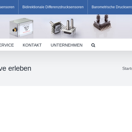
ksensoren
Bidirektionale Differenzdrucksensoren
Barometrische Drucksen
ERVICE
KONTAKT
UNTERNEHMEN
e erleben
Start