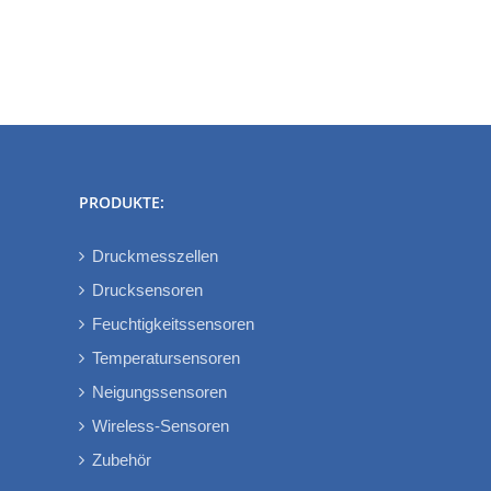
65xxN/69xxN
!
electronica
PRODUKTE:
Druckmesszellen
Drucksensoren
Feuchtigkeitssensoren
Temperatursensoren
Neigungssensoren
Wireless-Sensoren
Zubehör