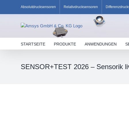
Skip
Absolutdrucksensoren
Relativdrucksensoren
Differenzdruc
to
content
STARTSEITE
PRODUKTE
ANWENDUNGEN
S
SENSOR+TEST 2026 – Sensorik liv
Zeige
grösseres
Bild