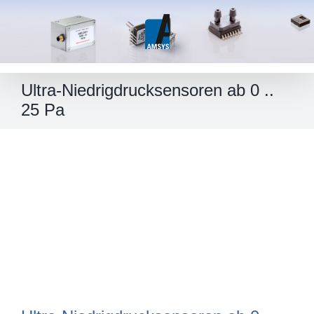
Skip
to
content
Ultra-Niedrigdrucksensoren ab 0 ..
25 Pa
Zeige
grösseres
Bild