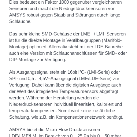
Dies bedeutet ein Faktor 1000 gegenüber vergleichbaren
Sensoren und macht die Niedrigstdrucksensoren von
AMSYS robust gegen Staub und Störungen durch lange
Schläuche.
Das sehr kleine SMD-Gehäuse der LME– / LMI–Sensoren
ist für die direkte Montage in Ventilbaugruppen (Manifold-
Montage) optimiert. Alternativ steht mit der LDE-Baureihe
auch eine Version mit Schlauchanschlüssen für SMD- oder
DIP-Montage zur Verfügung.
Als Ausgangssignal steht ein 16bit I²C- (LMI-Serie) oder
SPI- und 0,5 .. 4,5V–Analogsignal (LME/LDE-Serie) zur
Verfügung. Dabei kann über die digitalen Ausgänge auch
der Wert des integrierten Temperatursensors abgefragt
werden. Während der Herstellung werden die
Niederdrucksensoren individuell linearisiert, kalibriert und
temperaturkompensiert. Somit wird keine zusätzliche
Schaltung, wie z.B. ein Kompensationsnetzwerk benötigt.
AMSYS bietet die Micro-Flow Drucksensoren
LDE/LME/LMI im Bereich von 0 .. 25 Pa bis 0 .. 50 mbar