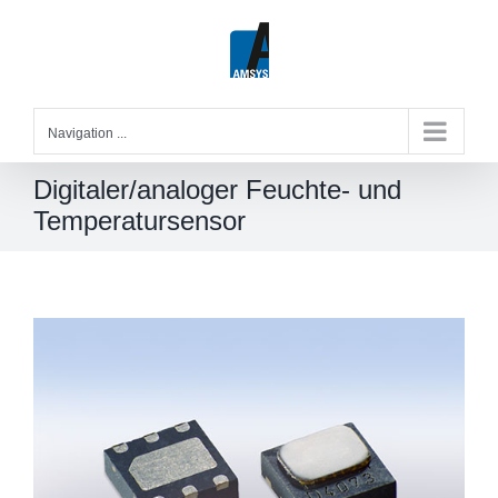
Skip
to
content
Navigation ...
Digitaler/analoger Feuchte- und
Temperatursensor
Zeige
grösseres
Bild