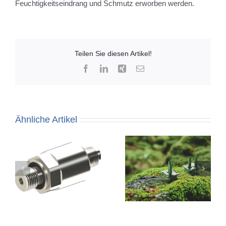
Feuchtigkeitseindrang und Schmutz erworben werden.
Teilen Sie diesen Artikel!
Facebook
LinkedIn
Xing
E-
Mail
Ähnliche Artikel
AMS 5935 –
MS5547 – Kleiner
Sparsamer
Relativdrucksensor
Niederdruck-Sensor
mit Gelschutz
ür
n